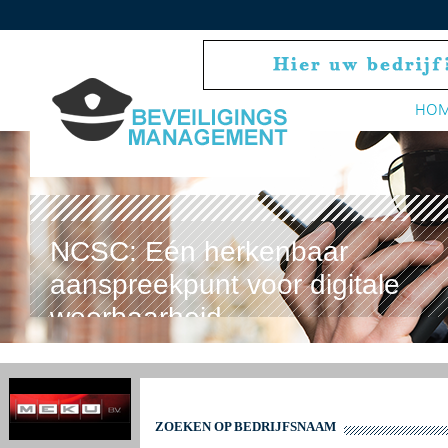
HO
NCSC: Eén herkenbaar
aanspreekpunt voor digitale
weerbaarheid
ZOEKEN OP BEDRIJFSNAAM