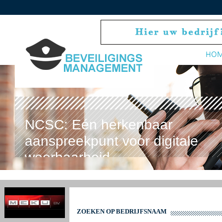
HO
NCSC: Eén herkenbaar
aanspreekpunt voor digitale
weerbaarheid
ZOEKEN OP BEDRIJFSNAAM