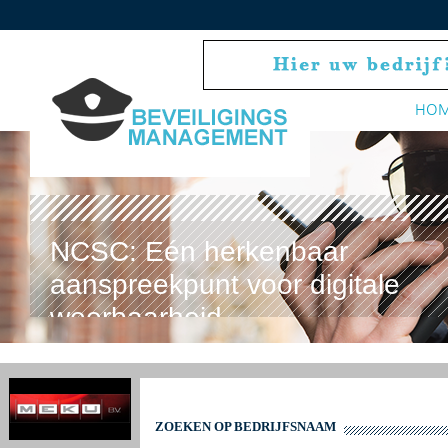
HO
NCSC: Eén herkenbaar
aanspreekpunt voor digitale
weerbaarheid
ZOEKEN OP BEDRIJFSNAAM