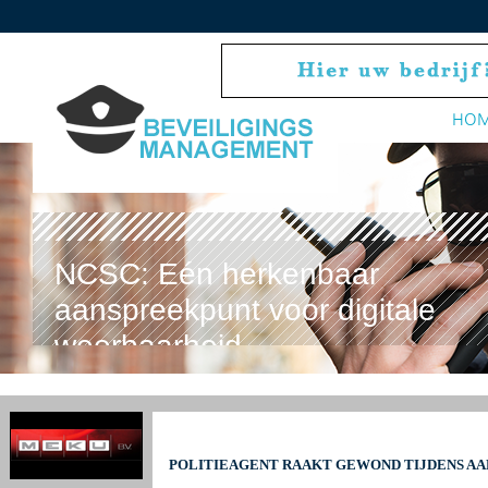
HO
NCSC: Eén herkenbaar
aanspreekpunt voor digitale
weerbaarheid
POLITIEAGENT RAAKT GEWOND TIJDENS A