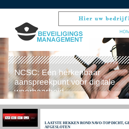
HO
NCSC: Eén herkenbaar
aanspreekpunt voor digitale
weerbaarheid
LAATSTE HEKKEN ROND NAVO-TOP DICHT, 
AFGESLOTEN