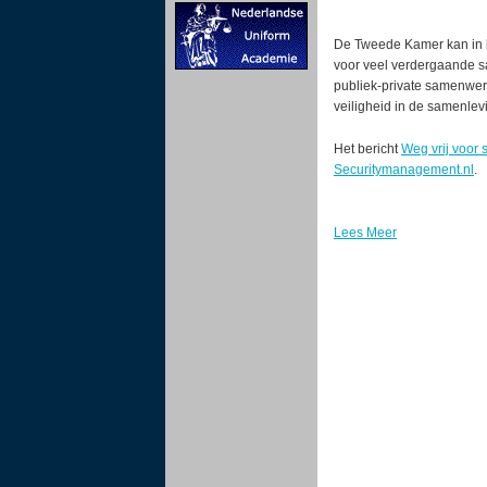
De Tweede Kamer kan in h
voor veel verdergaande sa
publiek-private samenwerk
veiligheid in de samenlev
Het bericht
Weg vrij voor 
Securitymanagement.nl
.
Lees Meer