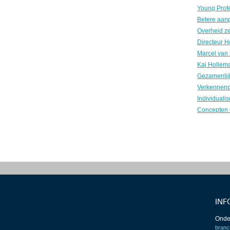
INF
Onde
branc