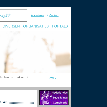
/
Adverteren
Contact
DIVERSEN
ORGANISATIES
PORTALS
EUWS