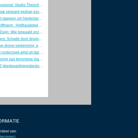
Young Professional: Vasilis Theocharis
Betere aanpak verward gedrag essentieel voor veiligheid en risicobeheersing
Overheid zet stappen om Nederland weerbaar te maken
Directeur Hoffmann: ‘Antifraudebeleid begint met preventie’
Marcel van Duijn: Wie bewaakt onze DigiD? Tijd voor een Minister van Digitale Zaken
Kaj Hollemans: Schade door drugsgebruik voorkomen met verstandige keuzes
Gezamenlijke drone-verkenning: eerste stap naar één geïntegreerd luchtruimbeeld
Verkennend onderzoek wijst uit dat Nederlanders hun telefoon en fietsaccu veilig opladen
Individualisering van terrorisme maakt dreiging onvoorspelbaarder
Concepten Cyberbeveiligingsbesluit en Besluit weerbaarheid kritieke entiteiten naar de RvS
ORMATIE
rdeel van:
heconnect