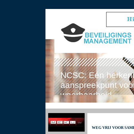
NCSC: Eén herken
aanspreekpunt voor
weerbaarheid
WEG VRIJ VOOR SAM