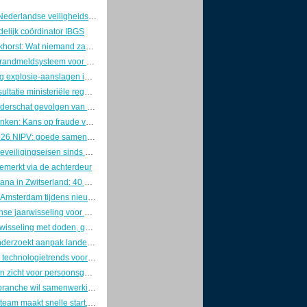
Voorzitters Nederlandse veiligheidswereld pleiten voor brede aanpak van nationale veiligheid
elijk coördinator IBGS
Marcel Boekhorst: Wat niemand zag, tot de controller kwam
Innovatief brandmeldsysteem voor een oud theater
Lichte daling explosie-aanslagen in 2025, maar zorgen blijven groot
Internetconsultatie ministeriële regelingen cyberwetgeving gesloten
Industrie onderschat gevolgen van OT-cyberaanvallen
Richard Franken: Kans op fraude verklein je door goed leiderschap
Jaarplan 2026 NIPV: goede samenwerking is van doorslaggevend belang
Strengere beveiligingseisen sinds 1 januari: ABRO definitief door de ministerraad
emerkt via de achterdeur
Crans-Montana in Zwitserland: 40 doden en 115 gewonden na uitslaande brand in bar
Vondelkerk Amsterdam tijdens nieuwjaarsnacht zwaar beschadigd door grote brand.
Drukke intense jaarwisseling voor de brandweer
Heftige jaarwisseling met doden, geweld en maximale politie-inzet
Inspectie onderzoekt aanpak landelijke crises door Rijk en veiligheidsregio’s
Dit zijn dé 5 technologietrends voor de beveiligingssector in 2026
Doorbraak in zicht voor persoonsgebonden beveiligingspas
Veiligheidsbranche wil samenwerking met politie op agenda Kamerdebat
Ondercoverteam maakt snelle start, maar kampt met groeipijn