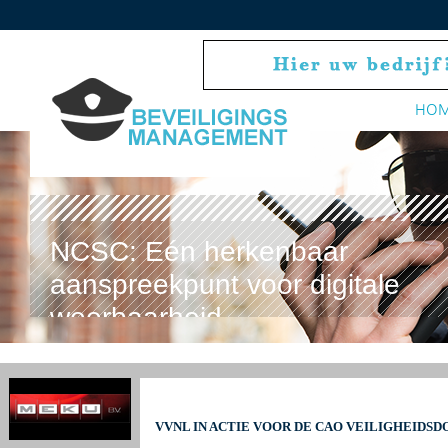
HO
NCSC: Eén herkenbaar
aanspreekpunt voor digitale
weerbaarheid
VVNL IN ACTIE VOOR DE CAO VEILIGHEIDS