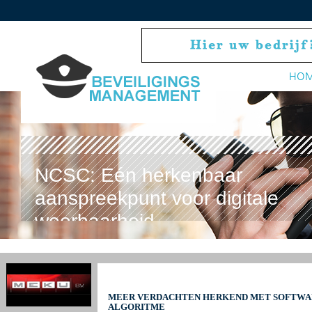
HO
NCSC: Eén herkenbaar
aanspreekpunt voor digitale
weerbaarheid
MEER VERDACHTEN HERKEND MET SOFTWAR
ALGORITME