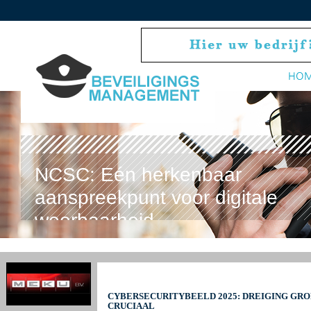
HO
NCSC: Eén herkenbaar
aanspreekpunt voor digitale
weerbaarheid
CYBERSECURITYBEELD 2025: DREIGING GRO
CRUCIAAL