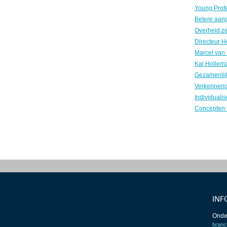
INF
Onde
branc