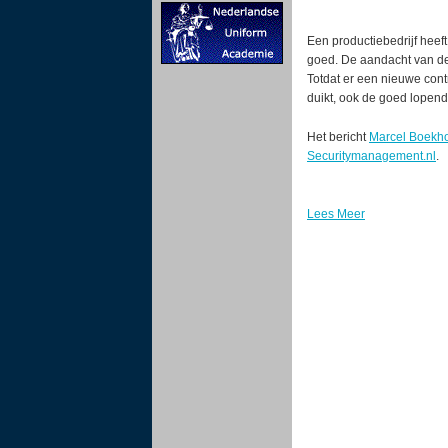
Een productiebedrijf hee
goed. De aandacht van de 
Totdat er een nieuwe contr
duikt, ook de goed lopen
Het bericht
Marcel Boekhor
Securitymanagement.nl
.
Lees Meer