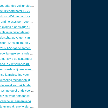
Voorzitters Nederlandse veiligheidswereld pleiten voor brede aanpak van nationale veiligheid
elijk coördinator IBGS
Marcel Boekhorst: Wat niemand zag, tot de controller kwam
Innovatief brandmeldsysteem voor een oud theater
Lichte daling explosie-aanslagen in 2025, maar zorgen blijven groot
Internetconsultatie ministeriële regelingen cyberwetgeving gesloten
Industrie onderschat gevolgen van OT-cyberaanvallen
Richard Franken: Kans op fraude verklein je door goed leiderschap
Jaarplan 2026 NIPV: goede samenwerking is van doorslaggevend belang
Strengere beveiligingseisen sinds 1 januari: ABRO definitief door de ministerraad
emerkt via de achterdeur
Crans-Montana in Zwitserland: 40 doden en 115 gewonden na uitslaande brand in bar
Vondelkerk Amsterdam tijdens nieuwjaarsnacht zwaar beschadigd door grote brand.
Drukke intense jaarwisseling voor de brandweer
Heftige jaarwisseling met doden, geweld en maximale politie-inzet
Inspectie onderzoekt aanpak landelijke crises door Rijk en veiligheidsregio’s
Dit zijn dé 5 technologietrends voor de beveiligingssector in 2026
Doorbraak in zicht voor persoonsgebonden beveiligingspas
Veiligheidsbranche wil samenwerking met politie op agenda Kamerdebat
Ondercoverteam maakt snelle start, maar kampt met groeipijn