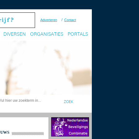
/
Adverteren
Contact
DIVERSEN
ORGANISATIES
PORTALS
EUWS