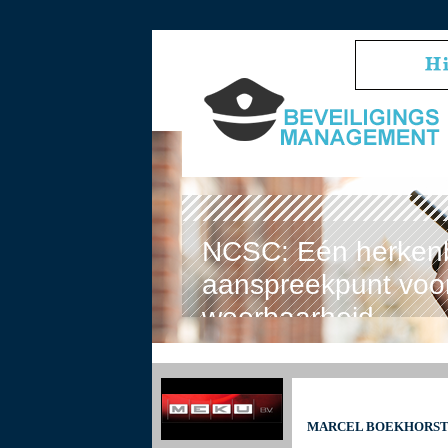
NCSC: Eén herken
aanspreekpunt voor
weerbaarheid
MARCEL BOEKHORST: