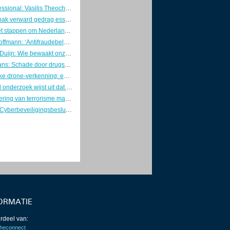
Young Professional: Vasilis Theocharis
Betere aanpak verward gedrag essentieel voor veiligheid en risicobeheersing
Overheid zet stappen om Nederland weerbaar te maken
Directeur Hoffmann: ‘Antifraudebeleid begint met preventie’
Marcel van Duijn: Wie bewaakt onze DigiD? Tijd voor een Minister van Digitale Zaken
Kaj Hollemans: Schade door drugsgebruik voorkomen met verstandige keuzes
Gezamenlijke drone-verkenning: eerste stap naar één geïntegreerd luchtruimbeeld
Verkennend onderzoek wijst uit dat Nederlanders hun telefoon en fietsaccu veilig opladen
Individualisering van terrorisme maakt dreiging onvoorspelbaarder
Concepten Cyberbeveiligingsbesluit en Besluit weerbaarheid kritieke entiteiten naar de RvS
ORMATIE
rdeel van:
heconnect