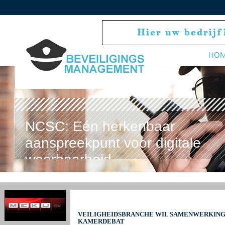
HO
NCSC: Eén herkenbaar
aanspreekpunt voor digitale
weerbaarheid
VEILIGHEIDSBRANCHE WIL SAMENWERKING 
KAMERDEBAT