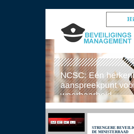
NCSC: Eén herken
aanspreekpunt voor
weerbaarheid
STRENGERE BEVEILIG
DE MINISTERRAAD