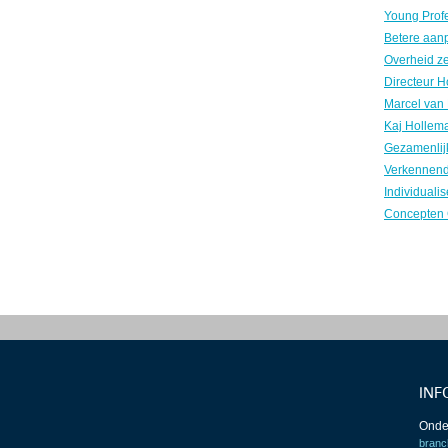
INF
Onde
branc