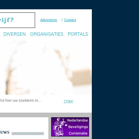
/
Adverteren
Contact
DIVERSEN
ORGANISATIES
PORTALS
EUWS