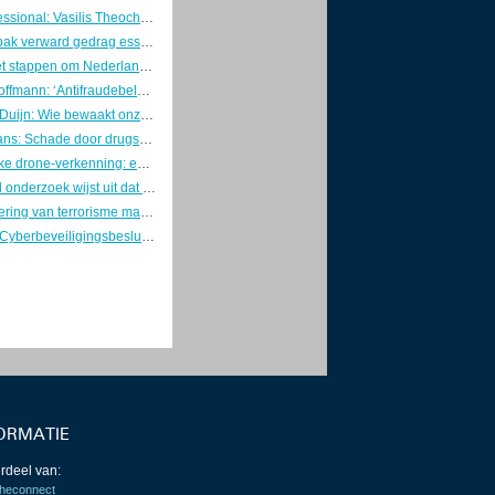
Young Professional: Vasilis Theocharis
Betere aanpak verward gedrag essentieel voor veiligheid en risicobeheersing
Overheid zet stappen om Nederland weerbaar te maken
Directeur Hoffmann: ‘Antifraudebeleid begint met preventie’
Marcel van Duijn: Wie bewaakt onze DigiD? Tijd voor een Minister van Digitale Zaken
Kaj Hollemans: Schade door drugsgebruik voorkomen met verstandige keuzes
Gezamenlijke drone-verkenning: eerste stap naar één geïntegreerd luchtruimbeeld
Verkennend onderzoek wijst uit dat Nederlanders hun telefoon en fietsaccu veilig opladen
Individualisering van terrorisme maakt dreiging onvoorspelbaarder
Concepten Cyberbeveiligingsbesluit en Besluit weerbaarheid kritieke entiteiten naar de RvS
ORMATIE
rdeel van:
heconnect