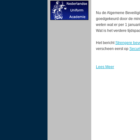
Nu de Algemene Beveiligi
goedgekeurd door de minis
weten wat er per 1 januar
Wat is het verdere tijdsp
Het bericht
Strengere beve
verscheen eerst op
Secur
Lees Meer