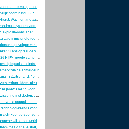
Voorzitters Nederlandse veiligheidswereld pleiten voor brede aanpak van nationale veiligheid
elijk coördinator IBGS
Marcel Boekhorst: Wat niemand zag, tot de controller kwam
Innovatief brandmeldsysteem voor een oud theater
Lichte daling explosie-aanslagen in 2025, maar zorgen blijven groot
Internetconsultatie ministeriële regelingen cyberwetgeving gesloten
Industrie onderschat gevolgen van OT-cyberaanvallen
Richard Franken: Kans op fraude verklein je door goed leiderschap
Jaarplan 2026 NIPV: goede samenwerking is van doorslaggevend belang
Strengere beveiligingseisen sinds 1 januari: ABRO definitief door de ministerraad
emerkt via de achterdeur
Crans-Montana in Zwitserland: 40 doden en 115 gewonden na uitslaande brand in bar
Vondelkerk Amsterdam tijdens nieuwjaarsnacht zwaar beschadigd door grote brand.
Drukke intense jaarwisseling voor de brandweer
Heftige jaarwisseling met doden, geweld en maximale politie-inzet
Inspectie onderzoekt aanpak landelijke crises door Rijk en veiligheidsregio’s
Dit zijn dé 5 technologietrends voor de beveiligingssector in 2026
Doorbraak in zicht voor persoonsgebonden beveiligingspas
Veiligheidsbranche wil samenwerking met politie op agenda Kamerdebat
Ondercoverteam maakt snelle start, maar kampt met groeipijn