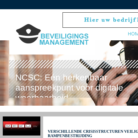
HO
NCSC: Eén herkenbaar
aanspreekpunt voor digitale
weerbaarheid
VERSCHILLENDE CRISISSTRUCTUREN VEILIGH
RAMPENBESTRIJDING