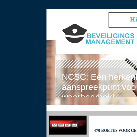
NCSC: Eén herken
aanspreekpunt voor
weerbaarheid
470 BOETES VOOR G