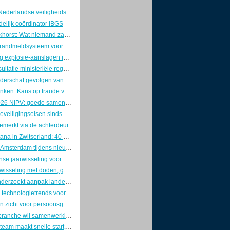
Voorzitters Nederlandse veiligheidswereld pleiten voor brede aanpak van nationale veiligheid
elijk coördinator IBGS
Marcel Boekhorst: Wat niemand zag, tot de controller kwam
Innovatief brandmeldsysteem voor een oud theater
Lichte daling explosie-aanslagen in 2025, maar zorgen blijven groot
Internetconsultatie ministeriële regelingen cyberwetgeving gesloten
Industrie onderschat gevolgen van OT-cyberaanvallen
Richard Franken: Kans op fraude verklein je door goed leiderschap
Jaarplan 2026 NIPV: goede samenwerking is van doorslaggevend belang
Strengere beveiligingseisen sinds 1 januari: ABRO definitief door de ministerraad
emerkt via de achterdeur
Crans-Montana in Zwitserland: 40 doden en 115 gewonden na uitslaande brand in bar
Vondelkerk Amsterdam tijdens nieuwjaarsnacht zwaar beschadigd door grote brand.
Drukke intense jaarwisseling voor de brandweer
Heftige jaarwisseling met doden, geweld en maximale politie-inzet
Inspectie onderzoekt aanpak landelijke crises door Rijk en veiligheidsregio’s
Dit zijn dé 5 technologietrends voor de beveiligingssector in 2026
Doorbraak in zicht voor persoonsgebonden beveiligingspas
Veiligheidsbranche wil samenwerking met politie op agenda Kamerdebat
Ondercoverteam maakt snelle start, maar kampt met groeipijn