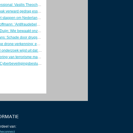
Young Professional: Vasilis Theocharis
Betere aanpak verward gedrag essentieel voor veiligheid en risicobeheersing
Overheid zet stappen om Nederland weerbaar te maken
Directeur Hoffmann: ‘Antifraudebeleid begint met preventie’
Marcel van Duijn: Wie bewaakt onze DigiD? Tijd voor een Minister van Digitale Zaken
Kaj Hollemans: Schade door drugsgebruik voorkomen met verstandige keuzes
Gezamenlijke drone-verkenning: eerste stap naar één geïntegreerd luchtruimbeeld
Verkennend onderzoek wijst uit dat Nederlanders hun telefoon en fietsaccu veilig opladen
Individualisering van terrorisme maakt dreiging onvoorspelbaarder
Concepten Cyberbeveiligingsbesluit en Besluit weerbaarheid kritieke entiteiten naar de RvS
ORMATIE
rdeel van:
heconnect