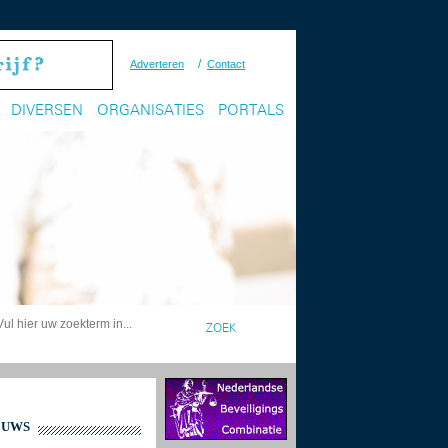
/
Adverteren
Contact
DIVERSEN
ORGANISATIES
PORTALS
EUWS