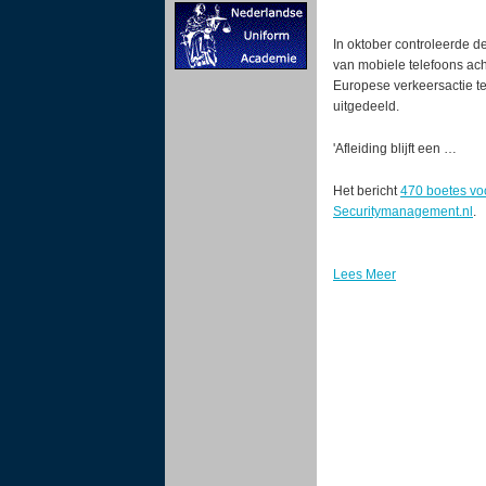
In oktober controleerde d
van mobiele telefoons ach
Europese verkeersactie te
uitgedeeld.
'Afleiding blijft een …
Het bericht
470 boetes voo
Securitymanagement.nl
.
Lees Meer