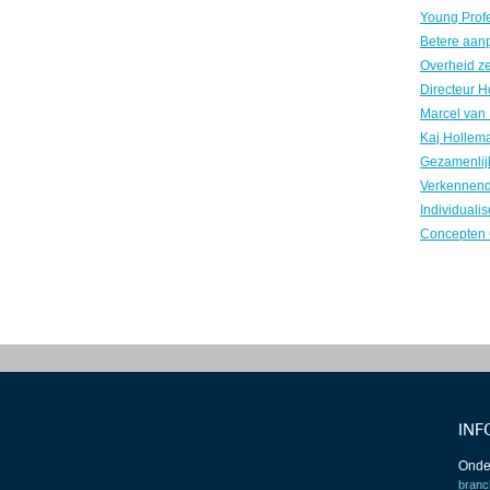
INF
Onde
branc