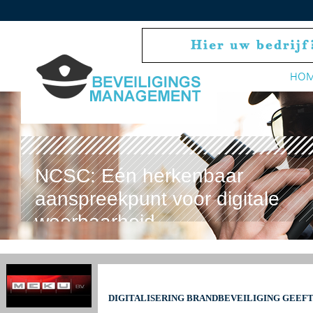
HO
NCSC: Eén herkenbaar
aanspreekpunt voor digitale
weerbaarheid
DIGITALISERING BRANDBEVEILIGING GEEFT