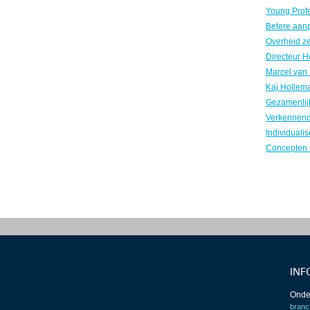
INF
Onde
branc