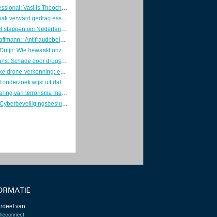
Young Professional: Vasilis Theocharis
Betere aanpak verward gedrag essentieel voor veiligheid en risicobeheersing
Overheid zet stappen om Nederland weerbaar te maken
Directeur Hoffmann: ‘Antifraudebeleid begint met preventie’
Marcel van Duijn: Wie bewaakt onze DigiD? Tijd voor een Minister van Digitale Zaken
Kaj Hollemans: Schade door drugsgebruik voorkomen met verstandige keuzes
Gezamenlijke drone-verkenning: eerste stap naar één geïntegreerd luchtruimbeeld
Verkennend onderzoek wijst uit dat Nederlanders hun telefoon en fietsaccu veilig opladen
Individualisering van terrorisme maakt dreiging onvoorspelbaarder
Concepten Cyberbeveiligingsbesluit en Besluit weerbaarheid kritieke entiteiten naar de RvS
ORMATIE
rdeel van:
heconnect