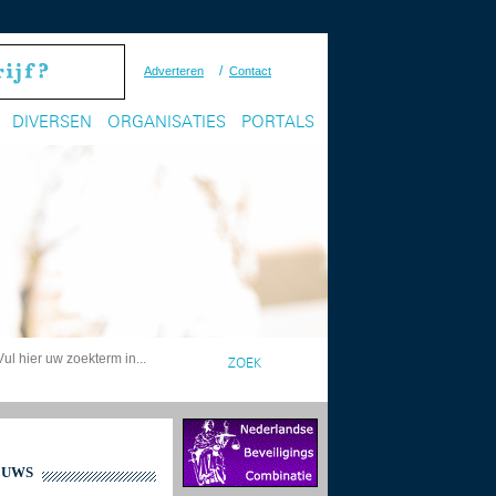
/
Adverteren
Contact
DIVERSEN
ORGANISATIES
PORTALS
EUWS