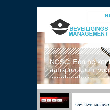
NCSC: Eén herken
aanspreekpunt voor
weerbaarheid
CNV: BEVEILIGERS 