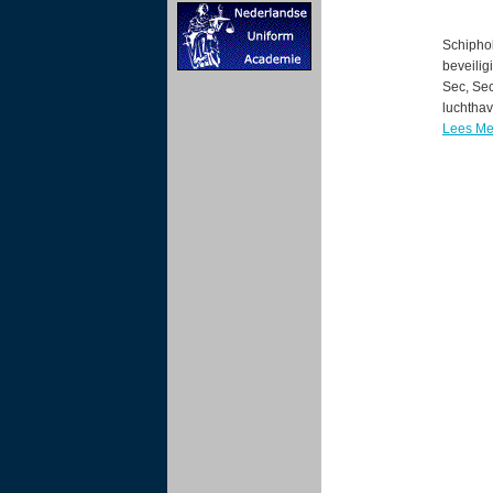
Schiphol
beveilig
Sec, Sec
luchtha
Lees Me