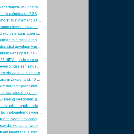
Voorzitters Nederlandse veiligheidswereld pleiten voor brede aanpak van nationale veiligheid
elijk coördinator IBGS
Marcel Boekhorst: Wat niemand zag, tot de controller kwam
Innovatief brandmeldsysteem voor een oud theater
Lichte daling explosie-aanslagen in 2025, maar zorgen blijven groot
Internetconsultatie ministeriële regelingen cyberwetgeving gesloten
Industrie onderschat gevolgen van OT-cyberaanvallen
Richard Franken: Kans op fraude verklein je door goed leiderschap
Jaarplan 2026 NIPV: goede samenwerking is van doorslaggevend belang
Strengere beveiligingseisen sinds 1 januari: ABRO definitief door de ministerraad
emerkt via de achterdeur
Crans-Montana in Zwitserland: 40 doden en 115 gewonden na uitslaande brand in bar
Vondelkerk Amsterdam tijdens nieuwjaarsnacht zwaar beschadigd door grote brand.
Drukke intense jaarwisseling voor de brandweer
Heftige jaarwisseling met doden, geweld en maximale politie-inzet
Inspectie onderzoekt aanpak landelijke crises door Rijk en veiligheidsregio’s
Dit zijn dé 5 technologietrends voor de beveiligingssector in 2026
Doorbraak in zicht voor persoonsgebonden beveiligingspas
Veiligheidsbranche wil samenwerking met politie op agenda Kamerdebat
Ondercoverteam maakt snelle start, maar kampt met groeipijn