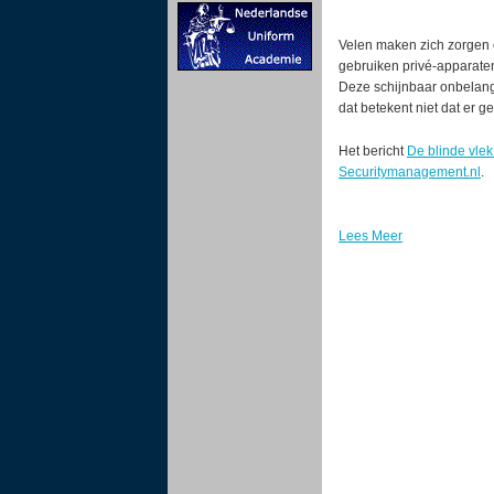
Velen maken zich zorgen
gebruiken privé-apparaten
Deze schijnbaar onbelangr
dat betekent niet dat er g
Het bericht
De blinde vlek
Securitymanagement.nl
.
Lees Meer