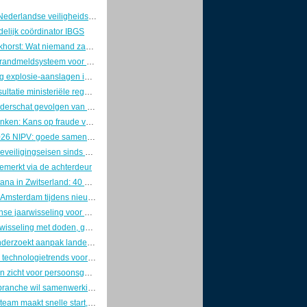
Voorzitters Nederlandse veiligheidswereld pleiten voor brede aanpak van nationale veiligheid
elijk coördinator IBGS
Marcel Boekhorst: Wat niemand zag, tot de controller kwam
Innovatief brandmeldsysteem voor een oud theater
Lichte daling explosie-aanslagen in 2025, maar zorgen blijven groot
Internetconsultatie ministeriële regelingen cyberwetgeving gesloten
Industrie onderschat gevolgen van OT-cyberaanvallen
Richard Franken: Kans op fraude verklein je door goed leiderschap
Jaarplan 2026 NIPV: goede samenwerking is van doorslaggevend belang
Strengere beveiligingseisen sinds 1 januari: ABRO definitief door de ministerraad
emerkt via de achterdeur
Crans-Montana in Zwitserland: 40 doden en 115 gewonden na uitslaande brand in bar
Vondelkerk Amsterdam tijdens nieuwjaarsnacht zwaar beschadigd door grote brand.
Drukke intense jaarwisseling voor de brandweer
Heftige jaarwisseling met doden, geweld en maximale politie-inzet
Inspectie onderzoekt aanpak landelijke crises door Rijk en veiligheidsregio’s
Dit zijn dé 5 technologietrends voor de beveiligingssector in 2026
Doorbraak in zicht voor persoonsgebonden beveiligingspas
Veiligheidsbranche wil samenwerking met politie op agenda Kamerdebat
Ondercoverteam maakt snelle start, maar kampt met groeipijn