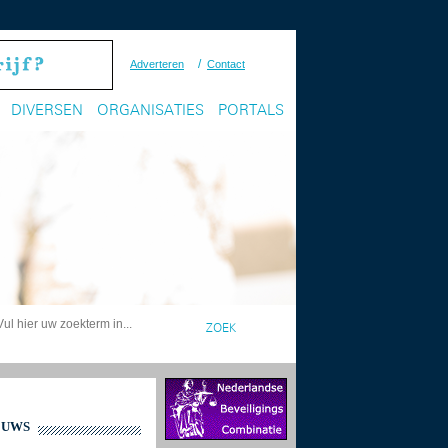
/
Adverteren
Contact
DIVERSEN
ORGANISATIES
PORTALS
EUWS