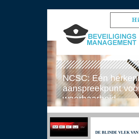
NCSC: Eén herken
aanspreekpunt voor
weerbaarheid
DE BLINDE VLEK VAN