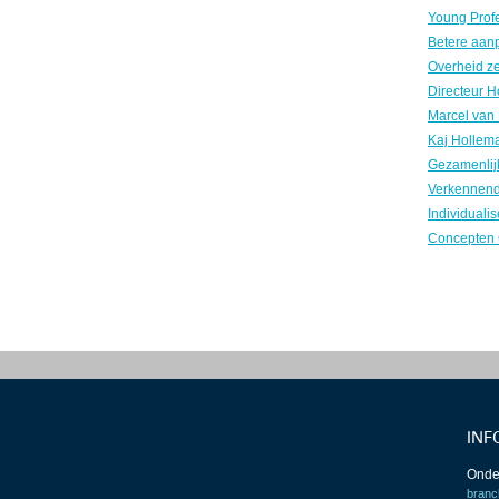
INF
Onde
branc