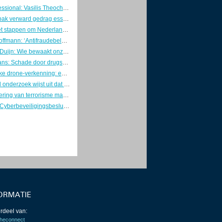
Young Professional: Vasilis Theocharis
Betere aanpak verward gedrag essentieel voor veiligheid en risicobeheersing
Overheid zet stappen om Nederland weerbaar te maken
Directeur Hoffmann: ‘Antifraudebeleid begint met preventie’
Marcel van Duijn: Wie bewaakt onze DigiD? Tijd voor een Minister van Digitale Zaken
Kaj Hollemans: Schade door drugsgebruik voorkomen met verstandige keuzes
Gezamenlijke drone-verkenning: eerste stap naar één geïntegreerd luchtruimbeeld
Verkennend onderzoek wijst uit dat Nederlanders hun telefoon en fietsaccu veilig opladen
Individualisering van terrorisme maakt dreiging onvoorspelbaarder
Concepten Cyberbeveiligingsbesluit en Besluit weerbaarheid kritieke entiteiten naar de RvS
ORMATIE
rdeel van:
heconnect