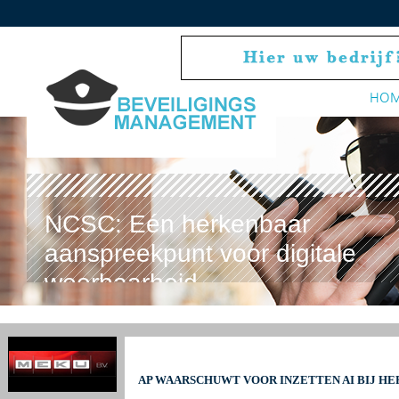
HO
NCSC: Eén herkenbaar
aanspreekpunt voor digitale
weerbaarheid
AP WAARSCHUWT VOOR INZETTEN AI BIJ H