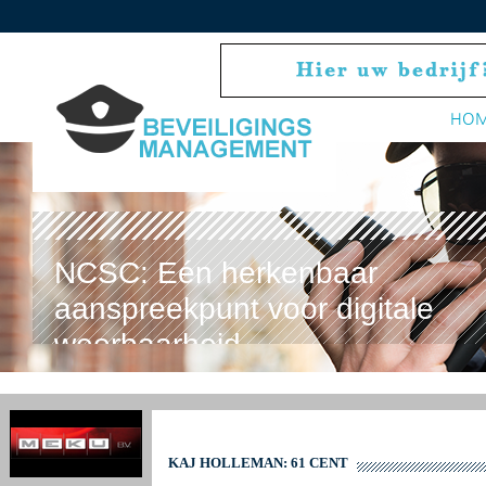
HO
NCSC: Eén herkenbaar
aanspreekpunt voor digitale
weerbaarheid
KAJ HOLLEMAN: 61 CENT