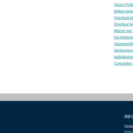
INF
Onde
branc