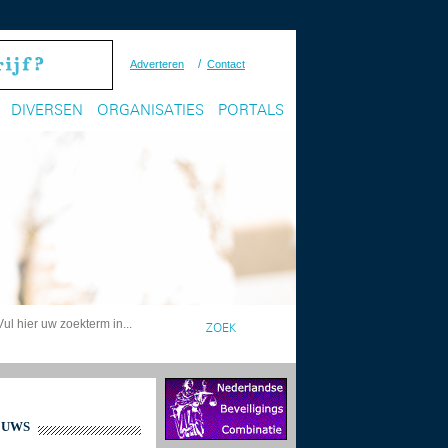
/
Adverteren
Contact
DIVERSEN
ORGANISATIES
PORTALS
EUWS