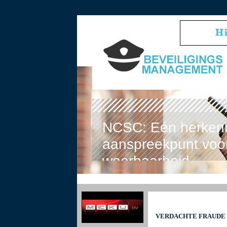
NCSC: Eén herken
aanspreekpunt voor
weerbaarheid
VERDACHTE FRAUDE 