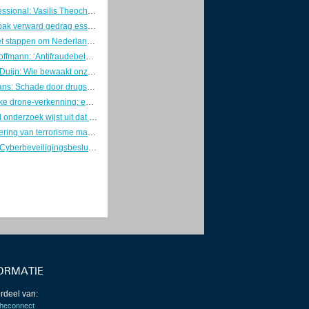
Young Professional: Vasilis Theocharis
Betere aanpak verward gedrag essentieel voor veiligheid en risicobeheersing
Overheid zet stappen om Nederland weerbaar te maken
Directeur Hoffmann: ‘Antifraudebeleid begint met preventie’
Marcel van Duijn: Wie bewaakt onze DigiD? Tijd voor een Minister van Digitale Zaken
Kaj Hollemans: Schade door drugsgebruik voorkomen met verstandige keuzes
Gezamenlijke drone-verkenning: eerste stap naar één geïntegreerd luchtruimbeeld
Verkennend onderzoek wijst uit dat Nederlanders hun telefoon en fietsaccu veilig opladen
Individualisering van terrorisme maakt dreiging onvoorspelbaarder
Concepten Cyberbeveiligingsbesluit en Besluit weerbaarheid kritieke entiteiten naar de RvS
ORMATIE
rdeel van:
heconnect