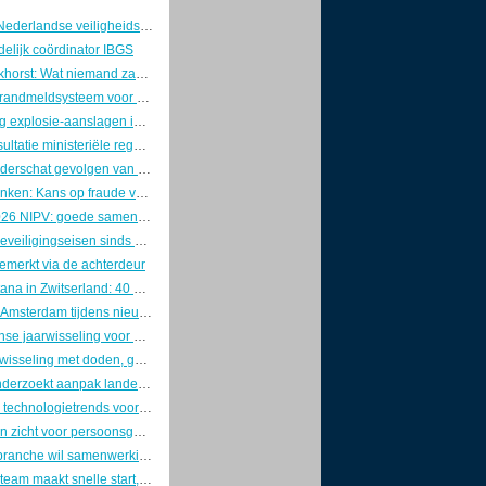
Voorzitters Nederlandse veiligheidswereld pleiten voor brede aanpak van nationale veiligheid
elijk coördinator IBGS
Marcel Boekhorst: Wat niemand zag, tot de controller kwam
Innovatief brandmeldsysteem voor een oud theater
Lichte daling explosie-aanslagen in 2025, maar zorgen blijven groot
Internetconsultatie ministeriële regelingen cyberwetgeving gesloten
Industrie onderschat gevolgen van OT-cyberaanvallen
Richard Franken: Kans op fraude verklein je door goed leiderschap
Jaarplan 2026 NIPV: goede samenwerking is van doorslaggevend belang
Strengere beveiligingseisen sinds 1 januari: ABRO definitief door de ministerraad
emerkt via de achterdeur
Crans-Montana in Zwitserland: 40 doden en 115 gewonden na uitslaande brand in bar
Vondelkerk Amsterdam tijdens nieuwjaarsnacht zwaar beschadigd door grote brand.
Drukke intense jaarwisseling voor de brandweer
Heftige jaarwisseling met doden, geweld en maximale politie-inzet
Inspectie onderzoekt aanpak landelijke crises door Rijk en veiligheidsregio’s
Dit zijn dé 5 technologietrends voor de beveiligingssector in 2026
Doorbraak in zicht voor persoonsgebonden beveiligingspas
Veiligheidsbranche wil samenwerking met politie op agenda Kamerdebat
Ondercoverteam maakt snelle start, maar kampt met groeipijn