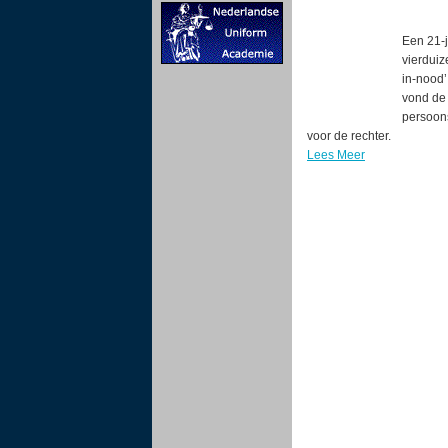
Een 21-j
vierduiz
in-nood’
vond de 
persoon
voor de rechter.
Lees Meer