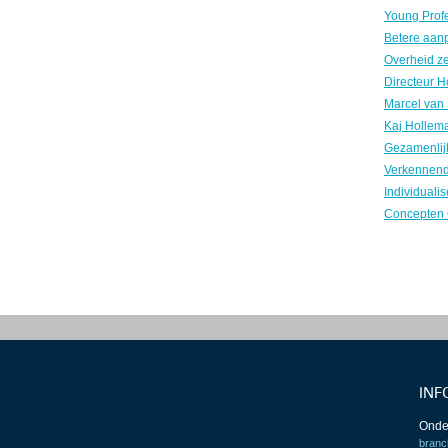
INF
Onde
branc