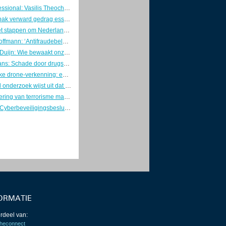
Young Professional: Vasilis Theocharis
Betere aanpak verward gedrag essentieel voor veiligheid en risicobeheersing
Overheid zet stappen om Nederland weerbaar te maken
Directeur Hoffmann: ‘Antifraudebeleid begint met preventie’
Marcel van Duijn: Wie bewaakt onze DigiD? Tijd voor een Minister van Digitale Zaken
Kaj Hollemans: Schade door drugsgebruik voorkomen met verstandige keuzes
Gezamenlijke drone-verkenning: eerste stap naar één geïntegreerd luchtruimbeeld
Verkennend onderzoek wijst uit dat Nederlanders hun telefoon en fietsaccu veilig opladen
Individualisering van terrorisme maakt dreiging onvoorspelbaarder
Concepten Cyberbeveiligingsbesluit en Besluit weerbaarheid kritieke entiteiten naar de RvS
ORMATIE
rdeel van:
heconnect