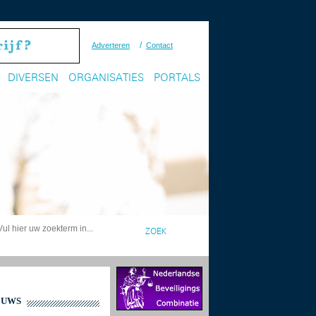
/
Adverteren
Contact
DIVERSEN
ORGANISATIES
PORTALS
EUWS