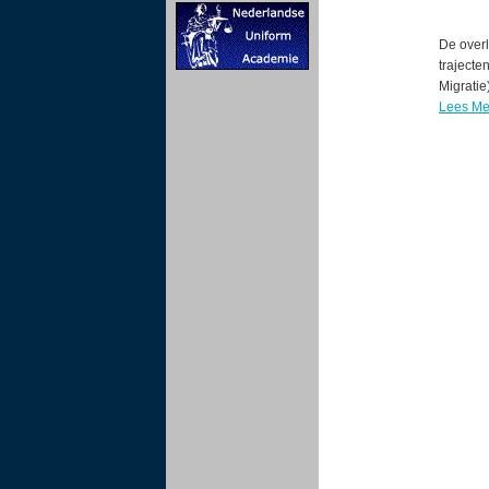
De over
trajecte
Migrati
Lees Me