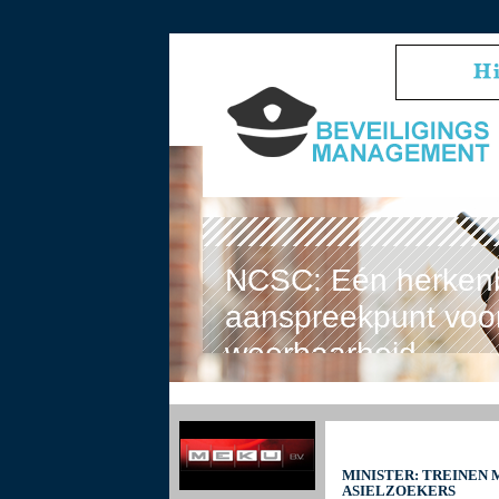
NCSC: Eén herken
aanspreekpunt voor
weerbaarheid
MINISTER: TREINEN
ASIELZOEKERS