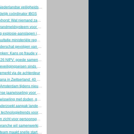
Voorzitters Nederlandse veiligheidswereld pleiten voor brede aanpak van nationale veiligheid
elijk coördinator IBGS
Marcel Boekhorst: Wat niemand zag, tot de controller kwam
Innovatief brandmeldsysteem voor een oud theater
Lichte daling explosie-aanslagen in 2025, maar zorgen blijven groot
Internetconsultatie ministeriële regelingen cyberwetgeving gesloten
Industrie onderschat gevolgen van OT-cyberaanvallen
Richard Franken: Kans op fraude verklein je door goed leiderschap
Jaarplan 2026 NIPV: goede samenwerking is van doorslaggevend belang
Strengere beveiligingseisen sinds 1 januari: ABRO definitief door de ministerraad
emerkt via de achterdeur
Crans-Montana in Zwitserland: 40 doden en 115 gewonden na uitslaande brand in bar
Vondelkerk Amsterdam tijdens nieuwjaarsnacht zwaar beschadigd door grote brand.
Drukke intense jaarwisseling voor de brandweer
Heftige jaarwisseling met doden, geweld en maximale politie-inzet
Inspectie onderzoekt aanpak landelijke crises door Rijk en veiligheidsregio’s
Dit zijn dé 5 technologietrends voor de beveiligingssector in 2026
Doorbraak in zicht voor persoonsgebonden beveiligingspas
Veiligheidsbranche wil samenwerking met politie op agenda Kamerdebat
Ondercoverteam maakt snelle start, maar kampt met groeipijn